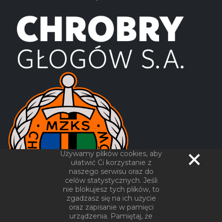
Używamy plików cookies, aby
ułatwić Ci korzystanie z
naszego serwisu oraz do
celów statystycznych. Jeśli
nie blokujesz tych plików, to
zgadzasz się na ich użycie
oraz zapisanie w pamięci
urządzenia. Pamiętaj, że