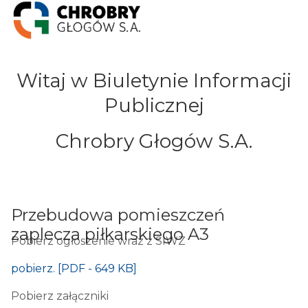
Witaj w Biuletynie Informacji
Publicznej
Chrobry Głogów S.A.
Przebudowa pomieszczeń
zaplecza piłkarskiego A3
Pobierz ogłoszenie wraz z SIWZ
pobierz. [PDF - 649 KB]
Pobierz załączniki