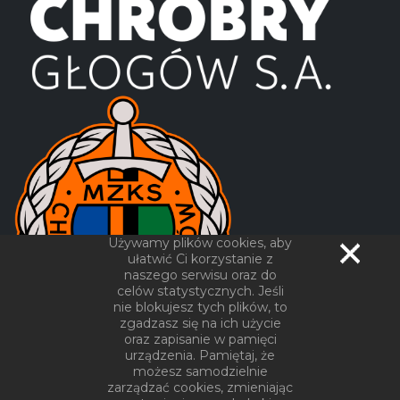
Używamy plików cookies, aby
ułatwić Ci korzystanie z
naszego serwisu oraz do
celów statystycznych. Jeśli
nie blokujesz tych plików, to
zgadzasz się na ich użycie
oraz zapisanie w pamięci
urządzenia. Pamiętaj, że
możesz samodzielnie
zarządzać cookies, zmieniając