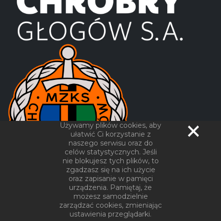
Używamy plików cookies, aby
ułatwić Ci korzystanie z
naszego serwisu oraz do
celów statystycznych. Jeśli
nie blokujesz tych plików, to
zgadzasz się na ich użycie
oraz zapisanie w pamięci
urządzenia. Pamiętaj, że
możesz samodzielnie
zarządzać cookies, zmieniając
©
AKnet Tomasz Wadas
2025
ustawienia przeglądarki.