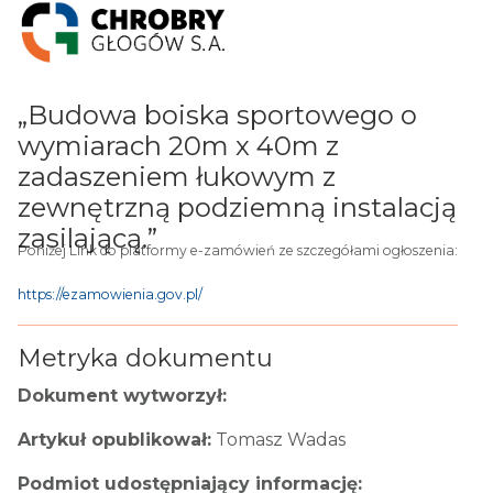
„Budowa boiska sportowego o
wymiarach 20m x 40m z
zadaszeniem łukowym z
zewnętrzną podziemną instalacją
zasilającą.”
Poniżej Link do platformy e-zamówień ze szczegółami ogłoszenia:
https://ezamowienia.gov.pl/
Metryka dokumentu
Dokument wytworzył:
Artykuł opublikował:
Tomasz Wadas
Podmiot udostępniający informację: