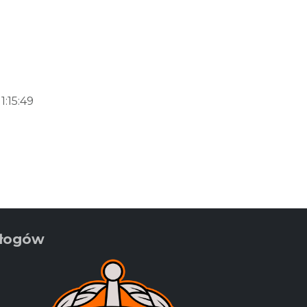
:15:49
Głogów