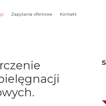
gi
Zapytania ofertowe
Kontakt
rczenie
S
ielęgnacji
Sz
owych.