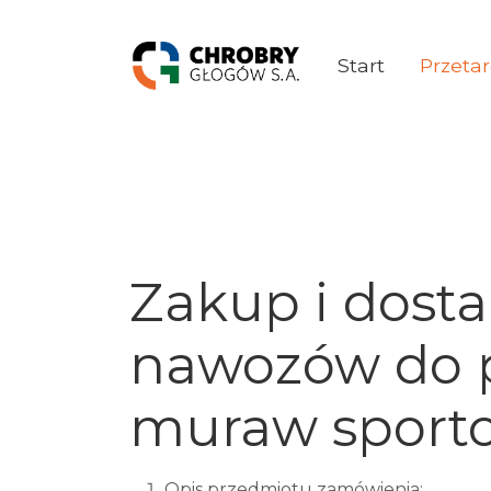
Start
Przetar
Zakup i dosta
nawozów do p
muraw sport
Opis przedmiotu zamówienia: