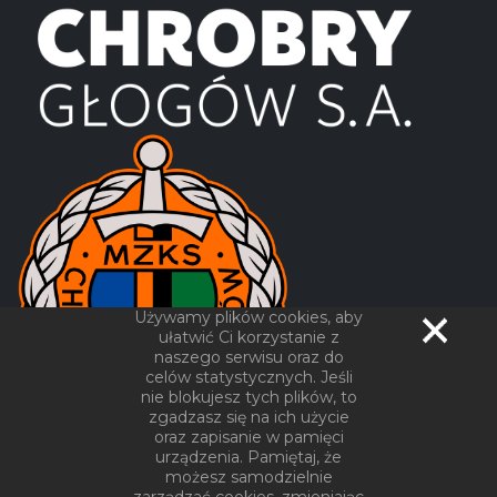
Używamy plików cookies, aby
ułatwić Ci korzystanie z
naszego serwisu oraz do
celów statystycznych. Jeśli
nie blokujesz tych plików, to
zgadzasz się na ich użycie
oraz zapisanie w pamięci
urządzenia. Pamiętaj, że
możesz samodzielnie